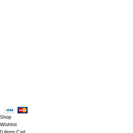
Contáctanos
Categorías
About Us
Chair
Contact Us
Tables
Showrooms
Sofas
Blog
Armchairs
Gift Cards
Beds
Todos los derechos reservados
Aquatronix
Filtración
2023
.
Shop
Wishlist
0
items
Cart