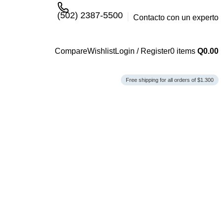
(502) 2387-5500
Contacto con un experto
Compare
Wishlist
Login / Register
0
items
Q
0.00
Free shipping for all orders of $1.300