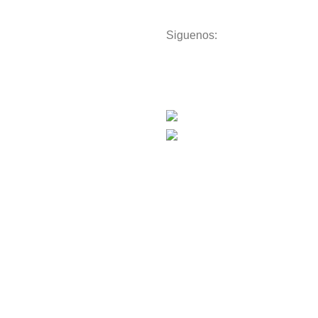
Siguenos:
Download App on Mob
Storage
Textiles
15% discount on your first purch
Lighting
Toys
Decor