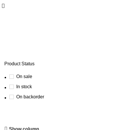
Grifos, mangueras y conexiones
Product Status
On sale
In stock
On backorder
Dosificadoras
Show column