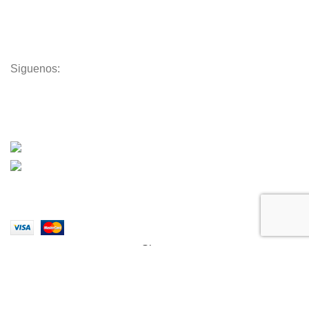
Toys
Decor
Siguenos:
Download App on Mobile:
15% discount on your first purchase
Todos los derechos reservados
Aquatronix
Filtración
2023
.
Shop
Filters
Wishlist