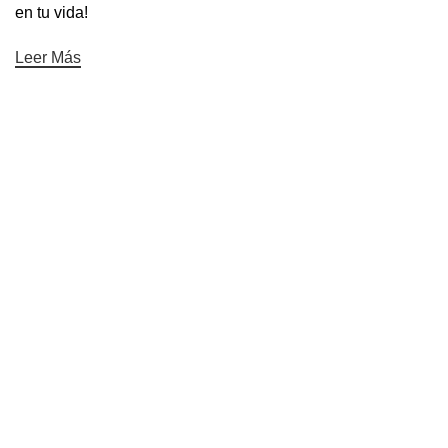
en tu vida!
Leer Más
Contáctanos
About Us
Contact Us
Showrooms
Blog
Gift Cards
Categorías